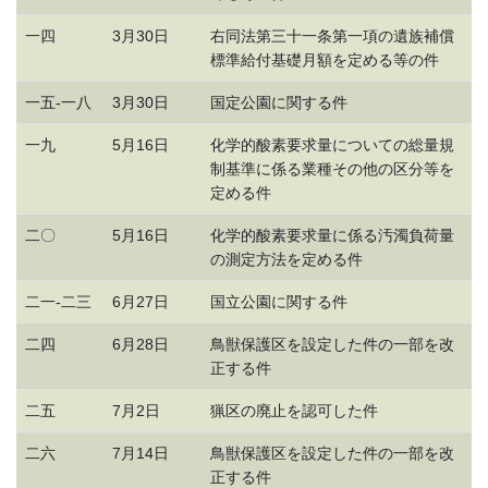
一四
3月30日
右同法第三十一条第一項の遺族補償
標準給付基礎月額を定める等の件
一五-一八
3月30日
国定公園に関する件
一九
5月16日
化学的酸素要求量についての総量規
制基準に係る業種その他の区分等を
定める件
二〇
5月16日
化学的酸素要求量に係る汚濁負荷量
の測定方法を定める件
二一-二三
6月27日
国立公園に関する件
二四
6月28日
鳥獣保護区を設定した件の一部を改
正する件
二五
7月2日
猟区の廃止を認可した件
二六
7月14日
鳥獣保護区を設定した件の一部を改
正する件