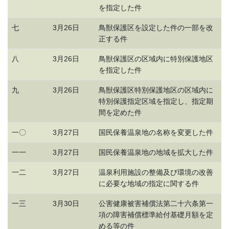
を指定した件
七
3月26日
鳥獣保護区を設定した件の一部を改
正する件
八
3月26日
鳥獣保護区の区域内に特別保護地区
を指定した件
九
3月26日
鳥獣保護区特別保護地区の区域内に
特別保護指定区域を指定し、指定期
間を定めた件
一〇
3月27日
国民保養温泉地の名称を変更した件
一一
3月27日
国民保養温泉地の地域を拡大した件
一二
3月27日
温泉利用施設の整備及び環境の改善
に必要な地域の指定に関する件
一三
3月30日
公害健康被害補償法第二十六条第一
項の障害補償標準給付基礎月額を定
める等の件