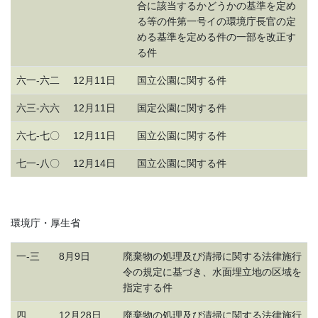
合に該当するかどうかの基準を定め
る等の件第一号イの環境庁長官の定
める基準を定める件の一部を改正す
る件
六一-六二
12月11日
国立公園に関する件
六三-六六
12月11日
国定公園に関する件
六七-七〇
12月11日
国立公園に関する件
七一-八〇
12月14日
国立公園に関する件
環境庁・厚生省
一-三
8月9日
廃棄物の処理及び清掃に関する法律施行
令の規定に基づき、水面埋立地の区域を
指定する件
四
12月28日
廃棄物の処理及び清掃に関する法律施行