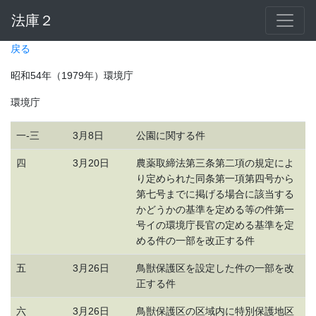
法庫２
戻る
昭和54年（1979年）環境庁
環境庁
一-三
3月8日
公園に関する件
四
3月20日
農薬取締法第三条第二項の規定によ
り定められた同条第一項第四号から
第七号までに掲げる場合に該当する
かどうかの基準を定める等の件第一
号イの環境庁長官の定める基準を定
める件の一部を改正する件
五
3月26日
鳥獣保護区を設定した件の一部を改
正する件
六
3月26日
鳥獣保護区の区域内に特別保護地区