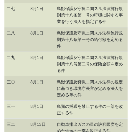
二七
8月1日
鳥獣保護及守猟ニ関スル法律施行規
則第十八条第一号の狩猟に関する事
業を行う法人を指定する件
二八
8月1日
鳥獣保護及守猟ニ関スル法律施行規
則第十八条第一号の給付額を定める
件
二九
8月1日
鳥獣保護及守猟ニ関スル法律施行規
則第十八号第二号の保険金額を定め
る件
三〇
8月1日
鳥獣保護及狩猟ニ関スル法律の規定
に基づき環境庁長官が定める法人を
定める等の件
三一
8月1日
鳥類の捕獲を禁止する件の一部を改
正する件
三二
8月13日
自動車排出ガスの量の許容限度を定
めた告示の一部を改正する件