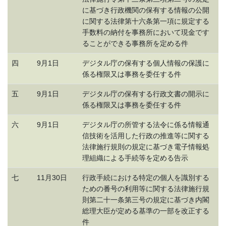
に基づき行政機関の保有する情報の公開
に関する法律第十六条第一項に規定する
手数料の納付を事務所において現金です
ることができる事務所を定める件
四
9月1日
デジタル庁の保有する個人情報の保護に
係る権限又は事務を委任する件
五
9月1日
デジタル庁の保有する行政文書の開示に
係る権限又は事務を委任する件
六
9月1日
デジタル庁の所管する法令に係る情報通
信技術を活用した行政の推進等に関する
法律施行規則の規定に基づき電子情報処
理組織による手続等を定める告示
七
11月30日
行政手続における特定の個人を識別する
ための番号の利用等に関する法律施行規
則第二十一条第三号の規定に基づき内閣
総理大臣が定める基準の一部を改正する
件